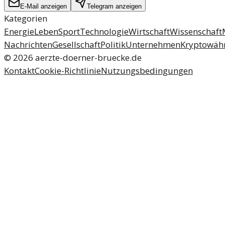
E-Mail anzeigen
Telegram anzeigen
Kategorien
Energie
Leben
Sport
Technologie
Wirtschaft
Wissenschaft
Nachrichten
Gesellschaft
Politik
Unternehmen
Kryptowäh
©
2026
aerzte-doerner-bruecke.de
Kontakt
Cookie-Richtlinie
Nutzungsbedingungen