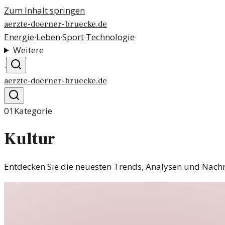
Zum Inhalt springen
aerzte-doerner-bruecke.de
Energie
·
Leben
·
Sport
·
Technologie
·
Weitere
·
aerzte-doerner-bruecke.de
01
Kategorie
Kultur
Entdecken Sie die neuesten Trends, Analysen und Nachri